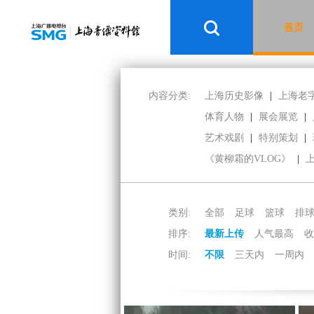
首页
内容分类:
上海历史影像
|
上海老
体育人物
|
展会展览
|
艺术戏剧
|
特别策划
|
《黄柳霜的VLOG》
|
类别:
全部
足球
篮球
排
排序:
最新上传
人气最高
收
时间:
不限
三天内
一周内