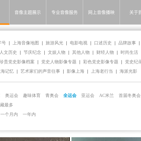
音像主题展示
专业音像服务
网上音像播映
关于
字号
|
上海音像地图
|
旅游风光
|
电影电视
|
口述历史
|
品牌故事
|
人文历史
|
节庆纪念
|
文娱人物
|
其他人物
|
财经人物
|
时尚生活
珍贵党史影像档案
|
党史人物影像专题
|
彩色党史影像专题
|
党史纪
上海记忆
|
艺术家们的声音往事
|
影像上海
|
上海老行当
|
海派光影
球
奥运会
趣味体育
青奥会
全运会
亚运会
AC米兰
首届冬奥会
藏最多
一个月内
一年内