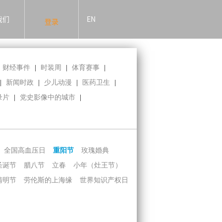
我们
EN
登录
财经事件
|
时装周
|
体育赛事
|
|
新闻时政
|
少儿动漫
|
医药卫生
|
录片
|
党史影像中的城市
|
全国高血压日
重阳节
玫瑰婚典
圣诞节
腊八节
立春
小年（灶王节）
清明节
劳伦斯的上海缘
世界知识产权日