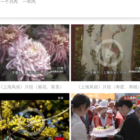
一个月内
一年内
《上海风俗》片段（菊花、茱萸）
《上海风俗》片段（寿星、寿桃