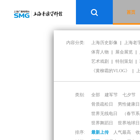
首页
内容分类:
上海历史影像
|
上海老
体育人物
|
展会展览
|
艺术戏剧
|
特别策划
|
《黄柳霜的VLOG》
|
类别:
全部
建军节
七夕节
骨质疏松日
男性健康日
世界无线电日
（春节系
世界舞蹈日
世界地球日
排序:
最新上传
人气最高
收