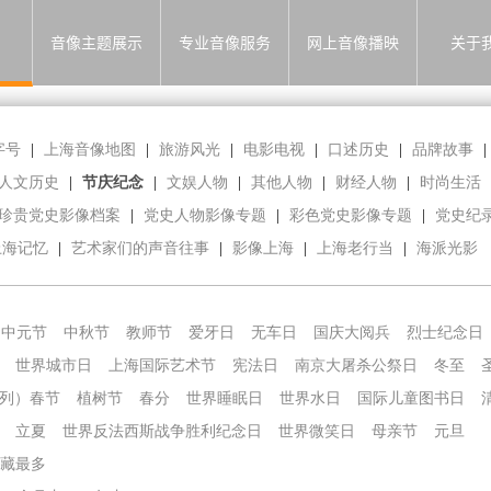
音像主题展示
专业音像服务
网上音像播映
关于
字号
|
上海音像地图
|
旅游风光
|
电影电视
|
口述历史
|
品牌故事
|
人文历史
|
节庆纪念
|
文娱人物
|
其他人物
|
财经人物
|
时尚生活
珍贵党史影像档案
|
党史人物影像专题
|
彩色党史影像专题
|
党史纪
上海记忆
|
艺术家们的声音往事
|
影像上海
|
上海老行当
|
海派光影
中元节
中秋节
教师节
爱牙日
无车日
国庆大阅兵
烈士纪念日
世界城市日
上海国际艺术节
宪法日
南京大屠杀公祭日
冬至
列）春节
植树节
春分
世界睡眠日
世界水日
国际儿童图书日
立夏
世界反法西斯战争胜利纪念日
世界微笑日
母亲节
元旦
藏最多