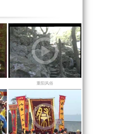
）
重阳风俗