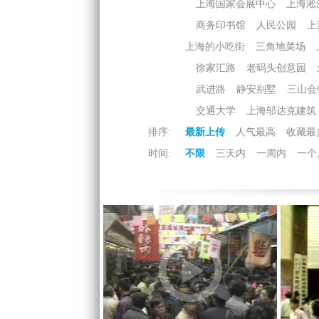
上海国家会展中心
上海淞
商务印书馆
人民公园
上
上海的小吃街
三角地菜场
徐家汇路
老码头创意园
武进路
静安别墅
三山会
交通大学
上海邬达克建筑
排序:
最新上传
人气最高
收藏最
时间:
不限
三天内
一周内
一个