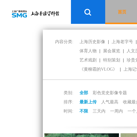
首页
内容分类:
上海历史影像
|
上海老字号
|
体育人物
|
展会展览
|
人文
艺术戏剧
|
特别策划
|
珍贵
《黄柳霜的VLOG》
|
上海记
类别:
全部
彩色党史影像专题
排序:
最新上传
人气最高
收藏最
时间:
不限
三天内
一周内
一个